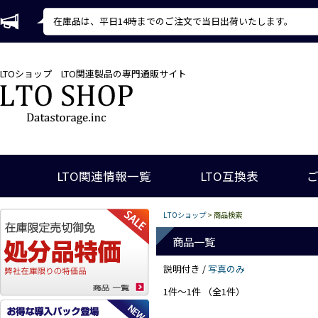
在庫品は、平日14時までのご注文で当日出荷いたします。
LTOショップ
LTO関連製品の専門通販サイト
LTO関連情報一覧
LTO互換表
LTOショップ
> 商品検索
商品一覧
説明付き /
写真のみ
1件～1件 （全1件）