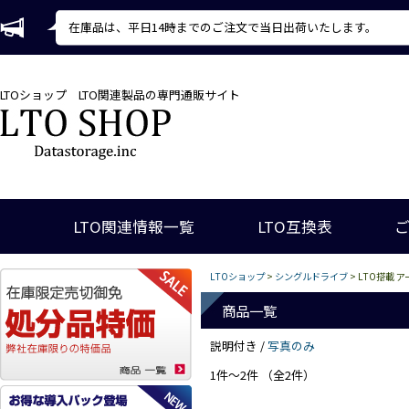
在庫品は、平日14時までのご注文で当日出荷いたします。
LTOショップ
LTO関連製品の専門通販サイト
LTO関連情報一覧
LTO互換表
LTOショップ
>
シングルドライブ
> LTO搭載 
商品一覧
説明付き /
写真のみ
1件～2件 （全2件）