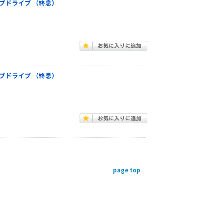
 テープドライブ （終息）
 テープドライブ （終息）
page top