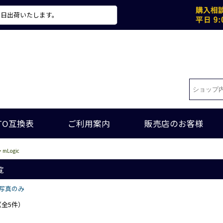
当日出荷いたします。
TO互換表
ご利用案内
販売店のお客様
 mLogic
覧
写真のみ
（全5件）