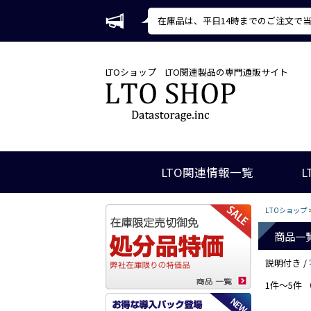
在庫品は、平日14時までのご注文で
LTOショップ
LTO関連製品の専門通販サイト
LTO関連情報一覧
L
LTOショップ
>
商品一
説明付き /
1件～5件 