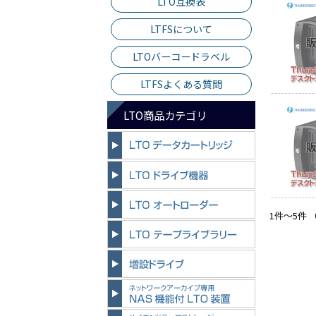
LTO互換表
LTFSについて
LTOバーコードラベル
LTFSよくある質問
LTO商品カテゴリ
1件～5件 