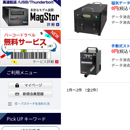
磁気データ消去
0円
(税込 
データ消
データ消
手動式スト
0円
(税込 
データ消
データ消
ご利用メニュー
1件～2件 （全2件）
ID・パスワードを忘れた方
Pick UP キーワード