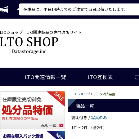
在庫品は、平日14時までのご注文で当日出荷いたします。
LTOショップ
LTO関連製品の専門通販サイト
LTO関連情報一覧
LTO互換表
LTOショップ
> データ消去装置
商品一覧
説明付き /
写真のみ
1件～2件 （全2件）