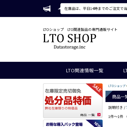
在庫品は、平日14時までのご注文で
LTOショップ
LTO関連製品の専門通販サイト
LTO関連情報一覧
L
LTOショップ
商品一
説明付き /
1件～1件 