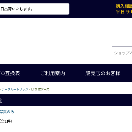
当日出荷いたします。
TO互換表
ご利用案内
販売店のお客様
>
データカートリッジ
> LTO 空ケース
覧
写真のみ
（全1件）