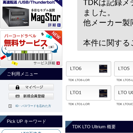
TDKは記録
ました。
他メーカー製
本件に関するご相
ご利用メニュー
TDK LTO6-LOR
TDK LTO5-
TDK LTO1-LOR
TDK LTOUC
ID・パスワードを忘れた方
Pick UP キーワード
TDK LTO Ultrium 概要