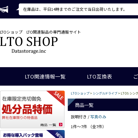
在庫品は、平日14時までのご注文で当日出荷いたします。
LTOショップ
LTO関連製品の専門通販サイト
LTO関連情報一覧
LTO互換表
LTOショップ
>
シングルドライブ
> LTO5 シ
商品一覧
説明付き /
写真のみ
1件～7件 （全7件）