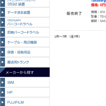
Tandber
価格:
0円
規格：LTO U
型番：TD-L
接続：SAS
1件～7件 （全7件）
メーカーから探す