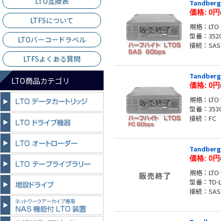
LTO互換表
Tandber
価格:
0円
LTFSについて
規格：LTO U
型番：352
LTOバーコードラベル
接続：SAS
LTFSよくある質問
Tandber
LTO商品カテゴリ
価格:
0円
規格：LTO U
型番：353
接続：FC
Tandber
価格:
0円
規格：LTO U
型番：TD-L
接続：SAS