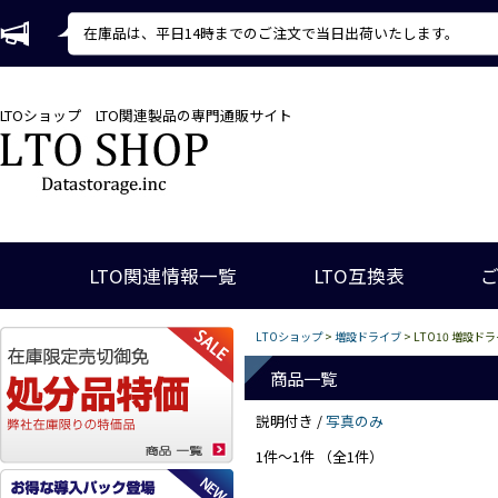
在庫品は、平日14時までのご注文で当日出荷いたします。
LTOショップ
LTO関連製品の専門通販サイト
LTO関連情報一覧
LTO互換表
LTOショップ
>
増設ドライブ
> LTO10 増設ド
商品一覧
説明付き /
写真のみ
1件～1件 （全1件）