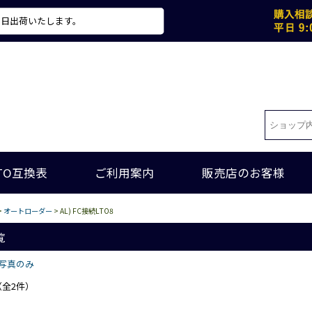
当日出荷いたします。
TO互換表
ご利用案内
販売店のお客様
>
オートローダー
> AL) FC接続LTO8
覧
写真のみ
（全2件）