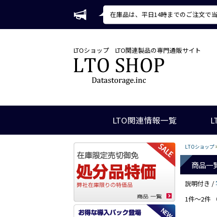
在庫品は、平日14時までのご注文で
LTOショップ
LTO関連製品の専門通販サイト
LTO関連情報一覧
L
LTOショップ
商品一
説明付き /
1件～2件 