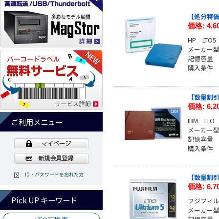
【処分特価】H
価格:
4,
HP LTO
メーカー型
記憶容量 
購入条件
【数量割引有】
価格:
6,
IBM LT
ご利用メニュー
メーカー型番
記憶容量 
購入条件
ID・パスワードを忘れた方
【数量割引有】
価格:
6,
Pick UP キーワード
フジフィルム
メーカー型番 