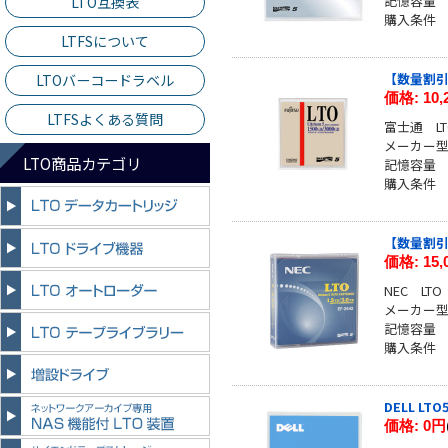
記憶容量 
LTO互換表
購入条件
LTFSについて
【数量割引有
LTOバーコードラベル
価格:
10
LTFSよくある質問
富士通 LT
メーカー型番
LTO商品カテゴリ
記憶容量 
購入条件
【数量割引有】
価格:
15
NEC LT
メーカー型番
記憶容量 
購入条件
DELL LTO
価格:
0円