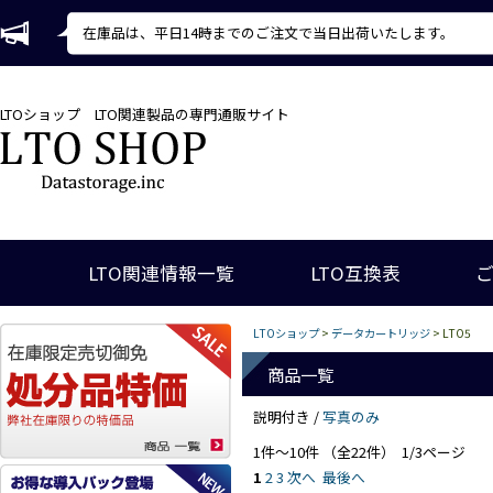
在庫品は、平日14時までのご注文で当日出荷いたします。
LTOショップ
LTO関連製品の専門通販サイト
LTO関連情報一覧
LTO互換表
LTOショップ
>
データカートリッジ
> LTO5
商品一覧
説明付き /
写真のみ
1件～10件 （全22件） 1/3ページ
1
2
3
次へ
最後へ