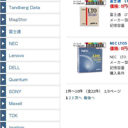
富士通 LT
価格:
0円
富士通 LT
メーカー型番
記憶容量 
NEC LTO
価格:
0円
NEC LT
メーカー型番
記憶容量 
購入条件
1件～10件 （全22件） 1/3ページ
1
2
3
次へ
最後へ