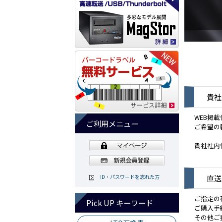
貴社
WEB掲
ご利用メニュー
ご希望の
貴社社内
ID・パスワードを忘れた方
直送
ご指定の
Pick UP キーワード
ご購入手
その他ご