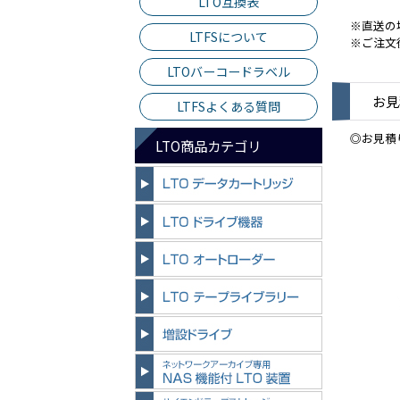
LTO互換表
※直送の
LTFSについて
※ご注文
LTOバーコードラベル
お見
LTFSよくある質問
◎お見積
LTO商品カテゴリ