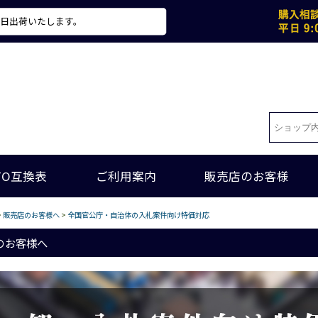
当日出荷いたします。
TO互換表
ご利用案内
販売店のお客様
>
販売店のお客様へ
>
全国官公庁・自治体の入札案件向け特価対応
のお客様へ