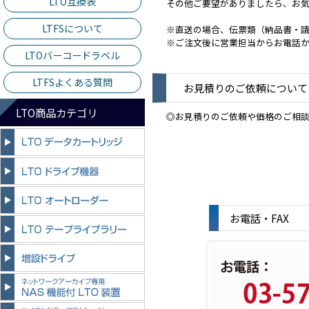
LTO互換表
その他ご要望がありましたら、お
LTFSについて
※直送の場合、伝票類（納品書・
※ご注文後に営業担当からお電話
LTOバーコードラベル
LTFSよくある質問
お見積りのご依頼について
LTO商品カテゴリ
◎お見積りのご依頼や価格のご相
お電話・FAX