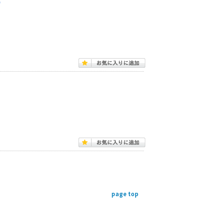
上）
page top