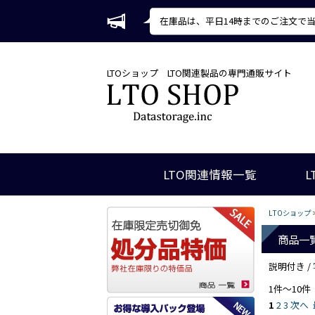
在庫品は、平日14時までのご注文で
LTOショップ
LTO関連製品の専門通販サイト
LTO関連情報一覧
L
LTOショップ
商品一
説明付き /
1件～10件
1
2
3
次へ