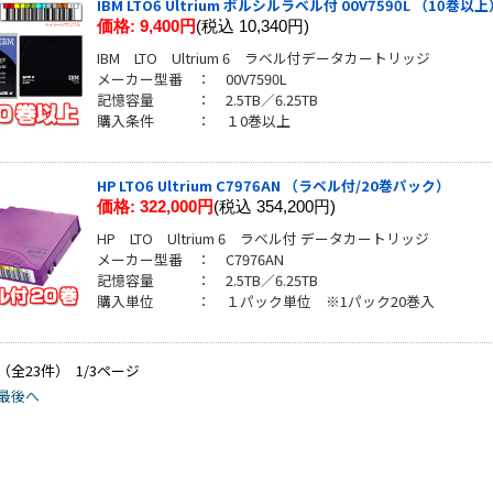
IBM LTO6 Ultrium ボルシルラベル付 00V7590L （10巻以
価格:
9,400円
(税込 10,340円)
IBM LTO Ultrium 6 ラベル付データカートリッジ
メーカー型番 ： 00V7590L
記憶容量 ： 2.5TB／6.25TB
購入条件 ： １0巻以上
HP LTO6 Ultrium C7976AN （ラベル付/20巻パック）
価格:
322,000円
(税込 354,200円)
HP LTO Ultrium 6 ラベル付 データカートリッジ
メーカー型番 ： C7976AN
記憶容量 ： 2.5TB／6.25TB
購入単位 ： １パック単位 ※1パック20巻入
 （全23件） 1/3ページ
最後へ