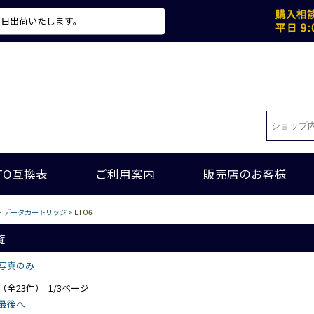
当日出荷いたします。
TO互換表
ご利用案内
販売店のお客様
>
データカートリッジ
> LTO6
覧
写真のみ
 （全23件） 1/3ページ
最後へ