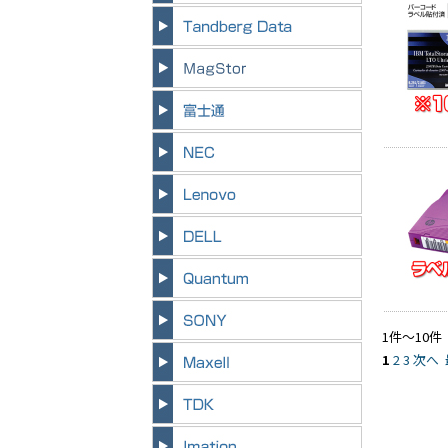
1件～10件
1
2
3
次へ