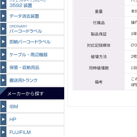
本
重量
操
付属品
3
製品保証
LT
対応記録媒体
2
破壊方法
1台
同時破壊数
こ
備考
0
メーカーから探す