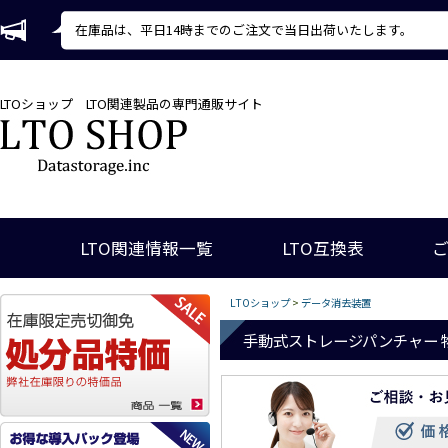
在庫品は、平日14時までのご注文で当日出荷いたします。
LTOショップ
LTO関連製品の専門通販サイト
LTO関連情報一覧
LTO互換表
LTOショップ
>
データ消去装置
手動式ストレージパンチャー 物理