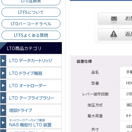
LTO互換表
LTFSについて
LTOバーコードラベル
LTFSよくある質問
LTO商品カテゴリ
装置仕様
手
品名
HD
型番
1
レバー操作回数
油
加圧方式
6
最大荷重
18
外寸
ハ