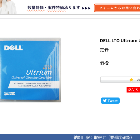
DELL LTO Ultr
定価:
価格:
納期目安：取寄せ（要都度確認）