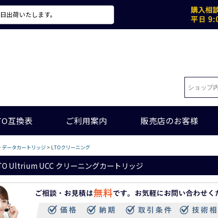
当日出荷いたします。
TO互換表
ご利用案内
販売店のお客様
>
データカートリッジ
>
LTOクリーニング
LTO Ultrium UCC クリーニングカートリッジ