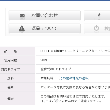
DELL LTO Ultrium UCC クリーニングカートリッ
品 名
50回
使用回数
全世代のLTOドライブ
対応ドライブ
本州無料 （
その他の地域の送料
）
送料
パッケージ写真は実際と異なる場合がございま
備考
この商品はお問い合わせにて対応いたします。
備考
0円ではございませんのでご注意くだだい。