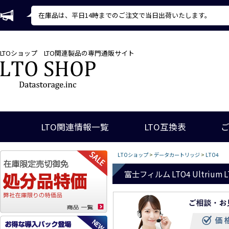
在庫品は、平日14時までのご注文で当日出荷いたします。
LTOショップ
LTO関連製品の専門通販サイト
LTO関連情報一覧
LTO互換表
LTOショップ
>
データカートリッジ
>
LTO4
富士フィルム LTO4 Ultrium LTO