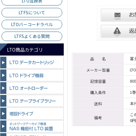
LTO互換表
LTFSについて
LTOバーコードラベル
LTFSよくある質問
LTO商品カテゴリ
富士
品 名
LTO
メーカー型番
80
記憶容量
1
購入条件
本
送料
こ
備考
0