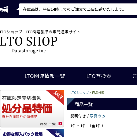
在庫品は、平日14時までのご注文で当日出荷いたします。
LTOショップ
LTO関連製品の専門通販サイト
LTO関連情報一覧
LTO互換表
LTOショップ
> 商品検索
商品一覧
説明付き /
写真のみ
1件～1件 （全1件）