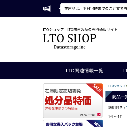
在庫品は、平日14時までのご注文で
LTOショップ
LTO関連製品の専門通販サイト
LTO関連情報一覧
L
LTOショップ
商品一
説明付き /
1件～1件 