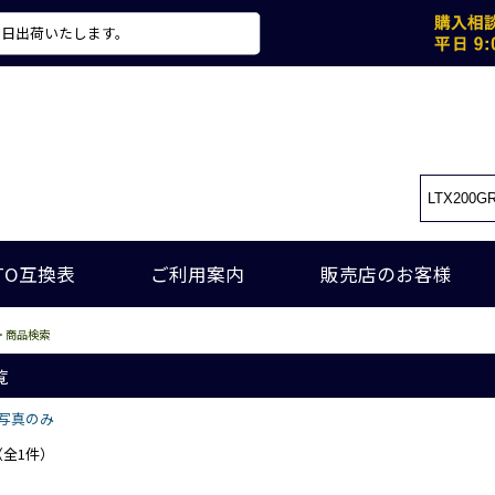
当日出荷いたします。
TO互換表
ご利用案内
販売店のお客様
> 商品検索
覧
写真のみ
（全1件）