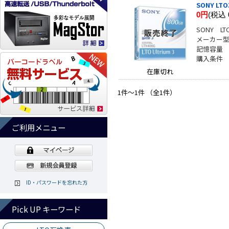
SONY LTO
0円
(税込 
SONY L
メーカー型番
記憶容量 
購入条件
在庫切れ
1件～1件 （全1件）
ご利用メニュー
ID・パスワードを忘れた方
Pick UP キーワード