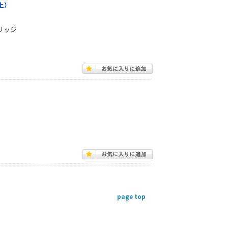
以上）
トリッジ
page top