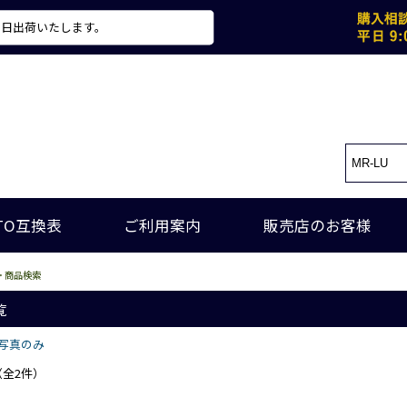
当日出荷いたします。
TO互換表
ご利用案内
販売店のお客様
> 商品検索
覧
写真のみ
（全2件）