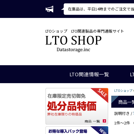
在庫品は、平日14時までのご注文で
LTOショップ
LTO関連製品の専門通販サイト
LTO関連情報一覧
L
LTOショップ
商品一
説明付き /
1件～2件 