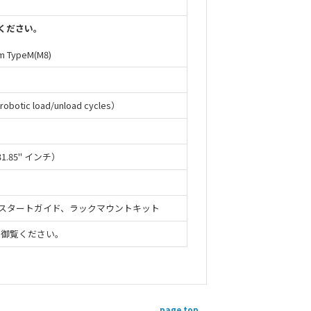
ください。
um TypeM(M8)
ic load/unload cycles）
x 31.85" インチ）
スタートガイド、ラックマウントキット
を御覧ください。
page top