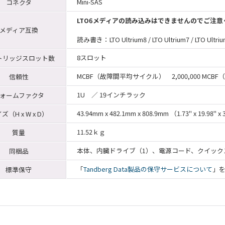
Mini-SAS
コネクタ
LTO6メディアの読み込みはできませんのでご注意
メディア互換
読み書き：LTO Ultrium8 / LTO Ultrium7 / LTO Ultri
8スロット
トリッジスロット数
MCBF（故障間平均サイクル） 2,000,000 MCBF（robot
信頼性
1U ／ 19インチラック
ォームファクタ
43.94mm x 482.1mm x 808.9mm （1.73" x 19.98" 
ズ（H x W x D）
11.52ｋｇ
質量
本体、内臓ドライブ（1）、電源コード、クイック
同梱品
「
Tandberg Data製品の保守サービスについて
」
標準保守