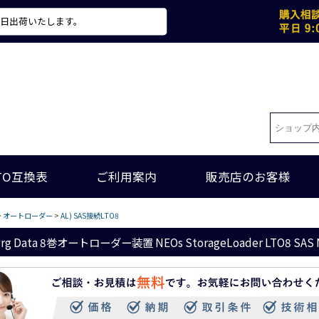
当日出荷いたします。
TO互換表
ご利用案内
販売店のお客様
>
オートローダー
>
AL) SAS接続LTO8
erg Data 8巻オートローダー装置 NEOs StorageLoader LTO8 SAS 